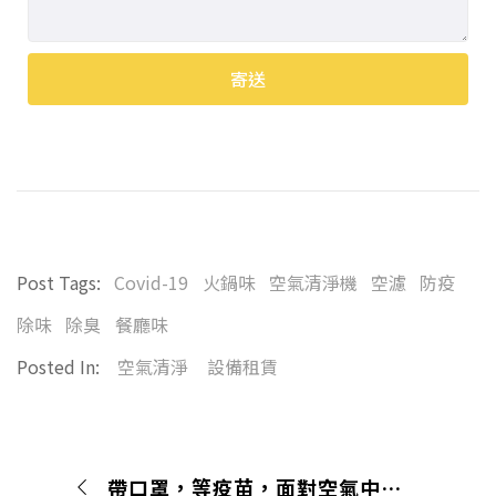
寄送
Alternative:
Post Tags:
Covid-19
火鍋味
空氣清淨機
空濾
防疫
除味
除臭
餐廳味
Posted In:
空氣清淨
設備租賃
帶口罩，等疫苗，面對空氣中要命的氣溶膠傳播。接種新冠疫苗前，後疫情時代，我們可以做這些防疫部署。