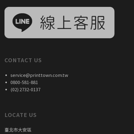
CONTACT US
service@printtown.com.tw
0800-581-881
(02) 2732-0137
LOCATE US
臺北市大安區