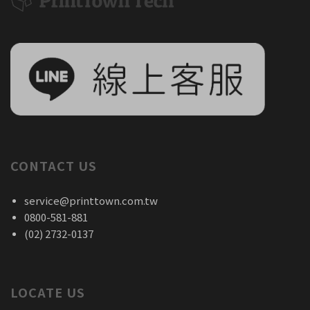
CONTACT US
service@printtown.com.tw
0800-581-881
(02) 2732-0137
LOCATE US