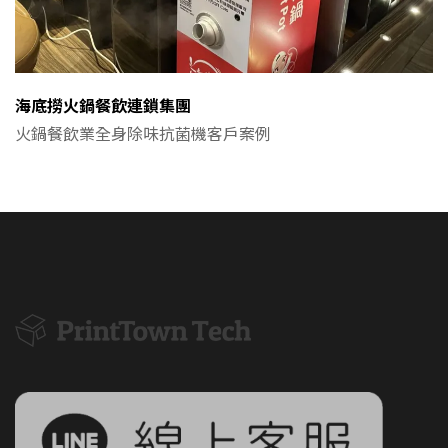
海底撈火鍋餐飲連鎖集團
火鍋餐飲業全身除味抗菌機客戶案例