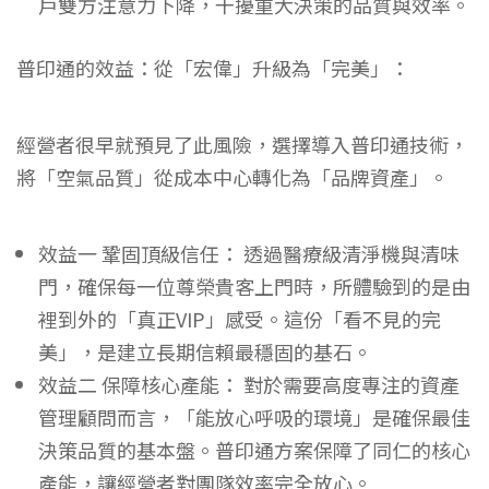
戶雙方注意力下降，
干擾重大決策的品質與效率
。
普印通的效益：從「宏偉」升級為「完美」：
經營者很早就預見了此風險，選擇導入普印通技術，
將「空氣品質」從成本中心轉化為「品牌資產」。
效益一 鞏固頂級信任：
透過醫療級清淨機與清味
門，
確保每一位尊榮貴客上門時，所體驗到的是由
裡到外的「真正VIP」感受
。這份「看不見的完
美」，是建立長期信賴最穩固的基石。
效益二 保障核心產能：
對於需要高度專注的資產
管理顧問而言，
「能放心呼吸的環境」是確保最佳
決策品質的基本盤
。普印通方案保障了同仁的核心
產能，讓經營者對團隊效率完全放心。