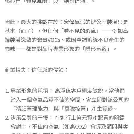
核心是「預見風險」與「絕對信賴」。
因此，最大的挑戰在於：宏偉氣派的辦公室裝潢只是
基本（面子），但任何「看不見的瑕疵」——例如高
端裝潢逸散的微量VOCs、或因空調系統不良產生的
悶味——都是對品牌專業形象的「隱形背叛」。
商業損失：信任感的侵蝕：
專業形象的耗損：
高淨值客戶極度敏銳。當他們
踏入一個空氣品質不佳的空間，會立即對該公司的
「精細管理能力」與「風險控管」產生質疑。
決策品質的干擾：
在進行上億元資產配置的關鍵
會議中，不佳的空氣（如高CO2）會導致顧問與客