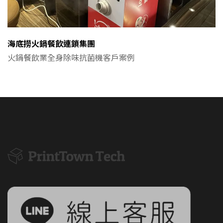
海底撈火鍋餐飲連鎖集團
火鍋餐飲業全身除味抗菌機客戶案例