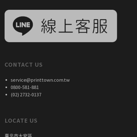
CONTACT US
service@printtown.com.tw
0800-581-881
(02) 2732-0137
LOCATE US
臺北市大安區