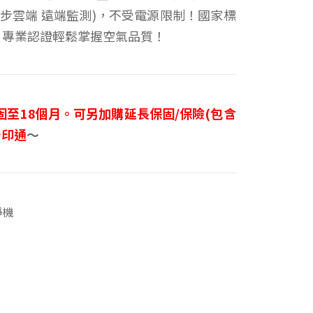
步雲端 遠端監測)，不受電源限制！國家標
研究院 專業認證輕鬆掌握空氣品質！
至18個月。可另加購延長保固/保險(包含
普印通
～
淨機