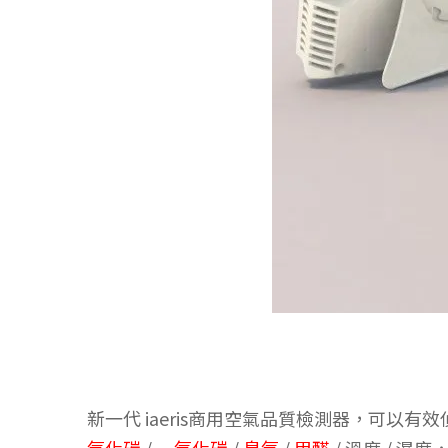
新一代 iaeris商用空氣品質檢測器，可以有效偵
氧化碳
/
一氧化碳
/
臭氧
/
甲醛
/ 溫度 / 