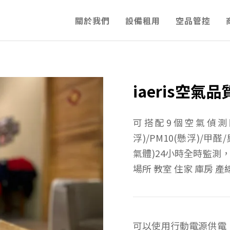
關於我們
設備租用
空品管控
iaeris空氣
可搭配9個空氣偵測因
浮)/PM10(懸浮)/甲
氣體)24小時全時監測
場所 教室 住家 庫房
可以使用行動電源供電