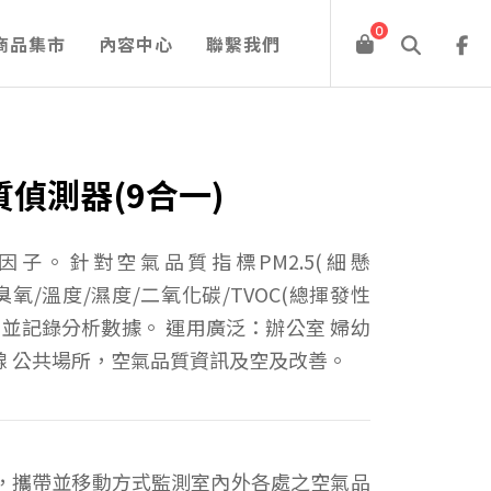
0
商品集市
內容中心
聯繫我們
品質偵測器(9合一)
子。針對空氣品質指標PM2.5(細懸
醛/臭氧/溫度/濕度/二氧化碳/TVOC(總揮發性
，並記錄分析數據。 運用廣泛：辦公室 婦幼
 產線 公共場所，空氣品質資訊及空及改善。
，攜帶並移動方式監測室內外各處之空氣品