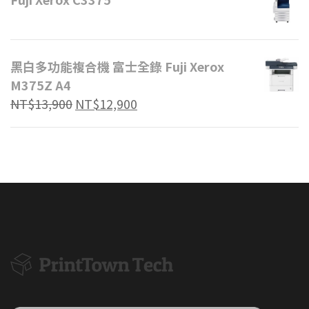
黑白多功能複合機 富士全錄 Fuji Xerox
M375Z A4
原
目
NT$
13,900
NT$
12,900
始
前
價
價
格：
格：
NT$13,900。
NT$12,900。