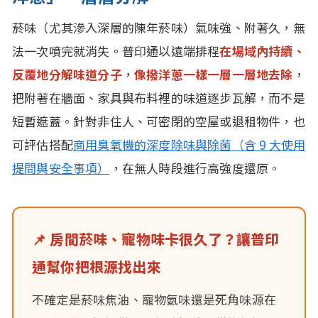
菸味（尤其滲入深層的陳年菸味）氣味強、附著久，無
法一次噴完就消失。普印通以遠端排程
在場域內持續、
反覆地分解味道分子
，
像撥洋蔥一樣一層一層地去除
，
把附著在牆面、家具與布料裡的味道逐步瓦解，而不是
短暫遮蓋。針對非住人、可密閉的空屋或退租物件，也
可評估搭配
商用臭氧機的深度除味與除菌（含 9 大使用
提問與安全事項）
，在無人時段進行高強度還原。
📌 房間菸味、寵物味卡很久了？讓普印
通幫你把根源找出來
不確定是菸味焦油、寵物氨味還是死角味源在