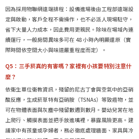
因為採用物聯網遠端排程：設備進場後由工程部遠端設
定與啟動，客戶全程不需操作，也不必派人現場駐守，
省下大量人力成本，因此費用更親民。除味在場域內連
續運行，一般房間異味多可在 48 小時內明顯還原（實
際時間依空間大小與味道嚴重程度而定）。
Q5：三手菸真的有害嗎？家裡有小孩要特別注意什
麼？
依衛生單位衛教資訊，殘留的尼古丁會與空氣中的亞硝
酸反應，生成菸草特有亞硝胺（TSNAs）等致癌物，並
可在物體表面與灰塵中殘留數週到數月。嬰幼兒常在地
上爬行、觸摸表面並把手放進嘴裡，暴露風險更高。建
議家中有孩童或孕婦者，務必徹底處理牆面、家具與冷