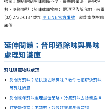
通常比傳統駐點除味親民不少。最準的做法，是把坪
數、味道類型（菸味或寵物味）跟現況告訴我們，來電
(02) 2732-0137 或加
💬 LINE 官方帳號
，就能拿到對應
報價。
延伸閱讀：普印通除味與異味
處理知識庫
菸味與寵物味處理
房間有菸味？想快速去除臭味？教你七招解決菸味
等異味問題
房間陳年菸味處理最佳策略，冷氣菸味去除新選擇
打造吸煙室：不禁菸，就做好空氣品質管理