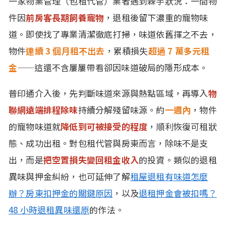
一家物業管理（包租代管）業者遇到棘手狀況：一間物
件因
前房客長期飼養寵物
，退租後留下濃重的寵物味
道。即使找了專業清潔徹底打掃，味道依舊揮之不去，
物件
連續 3 個月租不出去
，累積損失
超過 7 萬多元租
金
——這還不含屢屢帶看卻因味道破局的隱形成本。
普印通介入後，先判斷味道來源與熱點區域，再導入
物
聯網遠端排程除味
持續分解殘留味源。約
一週內
，物件
的寵物味道就
降低到可被接受的程度
，順利恢復可租狀
態、成功出租。對包租代管與房東而言，除味不是支
出，而是
把空置損失變回租金收入
的投資。類似的退租
異味與押金糾紛，也可延伸了解
租屋退租有味道怎麼
辦？房東扣押金的關鍵原因
，以及
退租押金會被扣嗎？
48 小時退租異味還原
的作法。