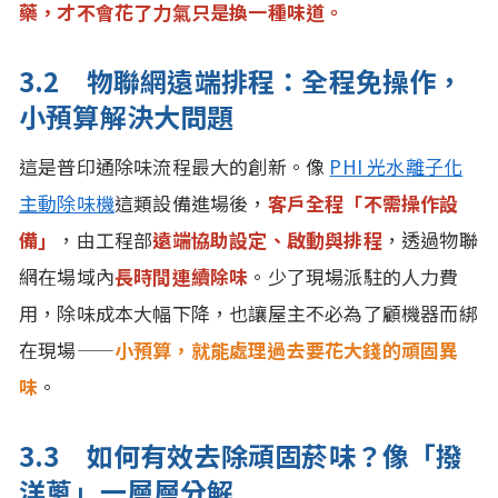
藥，才不會花了力氣只是換一種味道。
3.2 物聯網遠端排程：全程免操作，
小預算解決大問題
這是普印通除味流程最大的創新。像
PHI 光水離子化
主動除味機
這類設備進場後，
客戶全程「不需操作設
備」
，由工程部
遠端協助設定、啟動與排程
，透過物聯
網在場域內
長時間連續除味
。少了現場派駐的人力費
用，除味成本大幅下降，也讓屋主不必為了顧機器而綁
在現場——
小預算，就能處理過去要花大錢的頑固異
味
。
3.3 如何有效去除頑固菸味？像「撥
洋蔥」一層層分解