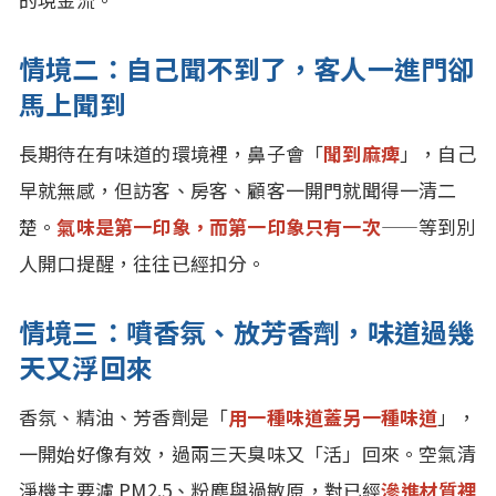
情境二：自己聞不到了，客人一進門卻
馬上聞到
長期待在有味道的環境裡，鼻子會「
聞到麻痺
」，自己
早就無感，但訪客、房客、顧客一開門就聞得一清二
楚。
氣味是第一印象，而第一印象只有一次
——等到別
人開口提醒，往往已經扣分。
情境三：噴香氛、放芳香劑，味道過幾
天又浮回來
香氛、精油、芳香劑是「
用一種味道蓋另一種味道
」，
一開始好像有效，過兩三天臭味又「活」回來。空氣清
淨機主要濾 PM2.5、粉塵與過敏原，對已經
滲進材質裡