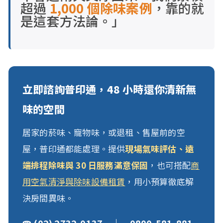
超過
1,000 個除味案例
，靠的就
是這套方法論。」
立即諮詢普印通，48 小時還你清新無
味的空間
居家的菸味、寵物味，或退租、售屋前的空
屋，普印通都能處理。提供
現場氣味評估、遠
端排程除味與 30 日服務滿意保固
，也可搭配
商
用空氣清淨與除味設備租賃
，用小預算徹底解
決房間異味。
☎ (02) 2732-0137 ｜ 0800-581-881