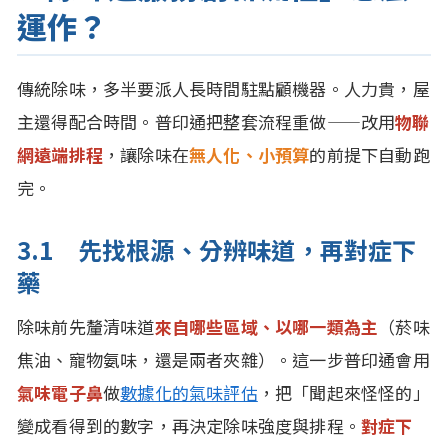
運作？
傳統除味，多半要派人長時間駐點顧機器。人力貴，屋
主還得配合時間。普印通把整套流程重做——改用
物聯
網遠端排程
，讓除味在
無人化、小預算
的前提下自動跑
完。
3.1 先找根源、分辨味道，再對症下
藥
除味前先釐清味道
來自哪些區域、以哪一類為主
（菸味
焦油、寵物氨味，還是兩者夾雜）。這一步普印通會用
氣味電子鼻
做
數據化的氣味評估
，把「聞起來怪怪的」
變成看得到的數字，再決定除味強度與排程。
對症下