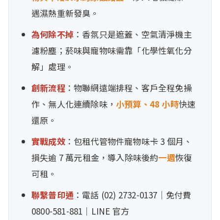
遇濕熱重新發臭。
為何除不掉
：香氛只是遮蓋、空氣清淨機主
濾粉塵；菸味與寵物味需靠「化學性氧化分
解」處理。
創新流程
：物聯網遠端排程、客戶全程免操
作、無人化連續除味，
小預算、48 小時
快速
還原。
實戰成效
：包租代管物件寵物味卡 3 個月、
損失逾 7 萬元租金，導入除味後約
一週
恢復
可租。
聯繫普印通
：電話 (02) 2732-0137｜免付費
0800-581-881｜LINE 官方