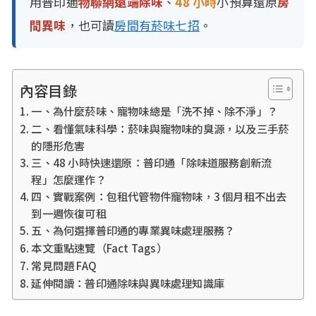
用普印通
物聯網遠端除味
、
48 小時
小預算還原
房
間異味
，也可讀
房間有菸味七招
。
內容目錄
一、為什麼菸味、寵物味總是「洗不掉、除不淨」？
二、看懂氣味科學：菸味與寵物味的臭源，以及三手菸
的隱形危害
三、48 小時快速還原：普印通「除味道服務創新流
程」怎麼運作？
四、實戰案例：包租代管物件寵物味，3 個月租不出去
到一週恢復可租
五、為何選擇普印通的專業異味處理服務？
本文重點速覽（Fact Tags）
常見問題 FAQ
延伸閱讀：普印通除味與異味處理知識庫