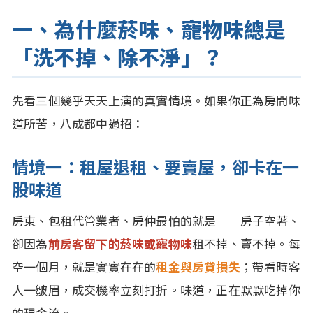
一、為什麼菸味、寵物味總是
「洗不掉、除不淨」？
先看三個幾乎天天上演的真實情境。如果你正為房間味
道所苦，八成都中過招：
情境一：租屋退租、要賣屋，卻卡在一
股味道
房東、包租代管業者、房仲最怕的就是——房子空著、
卻因為
前房客留下的菸味或寵物味
租不掉、賣不掉。每
空一個月，就是實實在在的
租金與房貸損失
；帶看時客
人一皺眉，成交機率立刻打折。味道，正在默默吃掉你
的現金流。