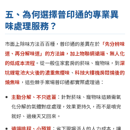
五、為何選擇普印通的專業異
味處理服務？
市面上除味方法百百種，普印通的差異在於
「先分辨味
道、再分解味道」的方法論，加上物聯網遠端、無人化
的低成本流程
。從一般住家套房的菸味、寵物味，到
深
坑鋰電池大火後的濃重焦煙味
、
科技大樓機房悶燒後的
燒焦味
，這些棘手案場普印通都實際處理過：
主動分解、不只遮蓋
：針對菸味、寵物味這類需氧
化分解的氣體對症處理，效果更持久，而不是噴完
就好、過幾天又回來。
遠端排程、小預算
：省下現場派人的人力成本，讓