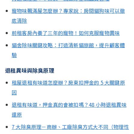
寵物味飄滿屋怎麼辦？專家說：房間貓狗味可以徹
底清除
前租客房內養了三年的寵物！如何克服寵物異味
貓舍除味關鍵攻略：打造清新貓旅館，提升顧客體
驗
退租異味與除臭原理
租屋退租有味道怎麼辦？房東扣押金的 5 大關鍵原
因
退租有味道，押金真的會被扣嗎？48 小時退租異味
還原
7 大除臭原理－商辦、工廠除臭方式大不同（物理性