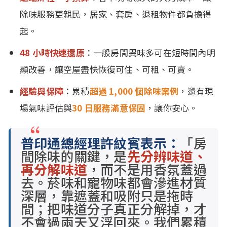
除味服務更親民，居家、套房、退租物件都負擔得
起。
48 小時快速還原
：一般房間異味多可在短時間內明
顯改善，讓空屋盡快恢復可住、可租、可賣。
經驗與保障
：累積
超過 1,000 個除味案例
，還有現
場氣味評估與
30 日服務滿意保固
，讓你安心。
普印通總經理許紋賓表示：
「房
間除味的關鍵，是
先分辨味道、
再分解味道
，而不是用香氛蓋過
去。菸味和寵物味都會滲進材質
深層，靠遮蓋和吸附只是拖時
間；把味道分子真正分解掉，才
不會過兩天又浮回來。我們累積