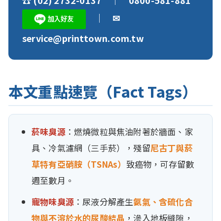
｜ ✉
service@printtown.com.tw
本文重點速覽（Fact Tags）
菸味臭源
：燃燒微粒與焦油附著於牆面、家
具、冷氣濾網（三手菸），殘留
尼古丁與菸
草特有亞硝胺（TSNAs）
致癌物，可存留數
週至數月。
寵物味臭源
：尿液分解產生
氨氣、含硫化合
物與不溶於水的尿酸結晶
，滲入地板縫隙，