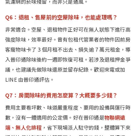
氣濾網的菸味殘留，而非只是通風。
Q6：退租、售屋前的空屋除味，也能處理嗎？
非常適合。空屋、退租物件正好可在無人狀態下進行高
強度除味，效率最好。曾有包租代管業者的物件因前房
客寵物味卡了 3 個月租不出去、損失逾 7 萬元租金，導
入普印通除味後約一週即恢復可租。若涉及退租押金爭
議，也建議先做除味還原並留存紀錄。歡迎來電或加
LINE 由普印通評估。
Q7：房間除味的費用怎麼算？大概要多少錢？
費用主要看坪數、味道嚴重程度、要用的設備與運行時
數，沒有一體適用的公定價。好在普印通是
物聯網遠
端、無人化排程
，省下現場派人駐守的錢，整體算下來