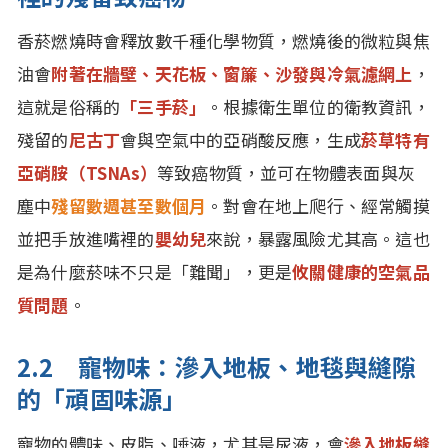
香菸燃燒時會釋放數千種化學物質，燃燒後的微粒與焦
油會
附著在牆壁、天花板、窗簾、沙發與冷氣濾網上
，
這就是俗稱的
「三手菸」
。根據衛生單位的衛教資訊，
殘留的
尼古丁
會與空氣中的亞硝酸反應，生成
菸草特有
亞硝胺（TSNAs）
等致癌物質，並可在物體表面與灰
塵中
殘留數週甚至數個月
。對會在地上爬行、經常觸摸
並把手放進嘴裡的
嬰幼兒
來說，暴露風險尤其高。這也
是為什麼菸味不只是「難聞」，更是
攸關健康的空氣品
質問題
。
2.2 寵物味：滲入地板、地毯與縫隙
的「頑固味源」
寵物的體味、皮脂、唾液，尤其是尿液，會
滲入地板縫