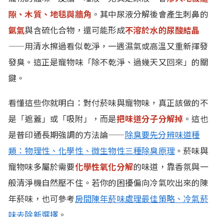
隙、木質、地毯與牆角
。其中尿液分解後會產生刺鼻的
氨氣
與含硫化合物，還可能形成
不溶於水的尿酸結晶
——用清水擦過看似乾淨，一遇濕氣或高溫又重新揮發
發臭。這正是寵物味「除不乾淨、過幾天又回來」的關
鍵。
看懂這些你就明白：對付菸味與寵物味，真正該做的不
是「遮蓋」或「吸附」，而是
把味道分子分解掉
。這也
是普印通長期強調的方法論——
除臭要先分辨味道種
類：物理性、化學性、微生物性三種除臭原理
。菸味與
寵物味多屬於需要
化學性氧化分解
的味道，靠香氛與一
般清淨機自然壓不住。若你的困擾偏向冷氣吹出來的陳
年菸味，也可參考
房間陳年菸味處理最佳策略、冷氣菸
味去除新選擇
。