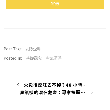
寄送
Alternative:
Post Tags:
去除煙味
Posted In:
基礎觀念
空氣清淨
火災後煙味去不掉？48 小時清除煙燻、焦味與火場致癌殘留
臭氧機的潛在危害：專家揭露臭氧使用的3個隱憂