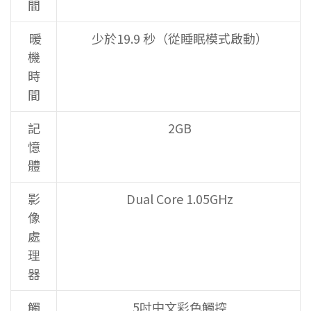
間
暖
少於19.9 秒（從睡眠模式啟動）
機
時
間
記
2GB
憶
體
影
Dual Core 1.05GHz
像
處
理
器
觸
5吋中文彩色觸控