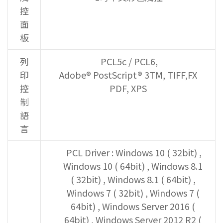
控
面
板
列
PCL5c / PCL6,
印
Adobe® PostScript® 3TM, TIFF,FX
控
PDF, XPS
制
語
言
PCL Driver : Windows 10 ( 32bit) ,
Windows 10 ( 64bit) , Windows 8.1
( 32bit) , Windows 8.1 ( 64bit) ,
Windows 7 ( 32bit) , Windows 7 (
64bit) , Windows Server 2016 (
64bit) , Windows Server 2012 R2 (