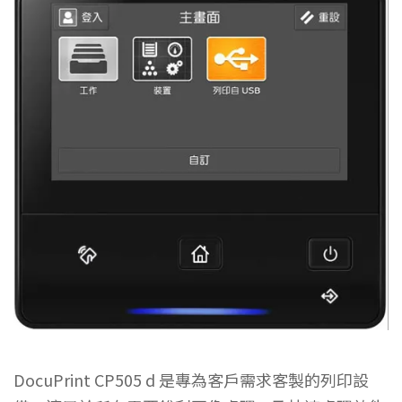
DocuPrint CP505 d 是專為客戶需求客製的列印設