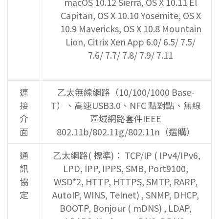
macOS 10.12 Sierra, OS X 10.11 El
Capitan, OS X 10.10 Yosemite, OS X
10.9 Mavericks, OS X 10.8 Mountain
Lion, Citrix Xen App 6.0/ 6.5/ 7.5/
7.6/ 7.7/ 7.8/ 7.9/ 7.11
連
乙太無線網路（10/100/1000 Base-
接
T）、高速USB3.0、NFC 點對點、無線
介
區域網路套件IEEE
面
802.11b/802.11g/802.11n（選購）
通
乙太網路( 標準)： TCP/IP ( IPv4/IPv6,
訊
LPD, IPP, IPPS, SMB, Port9100,
協
WSD*2, HTTP, HTTPS, SMTP, RARP,
定
AutoIP, WINS, Telnet) , SNMP, DHCP,
BOOTP, Bonjour ( mDNS) , LDAP,