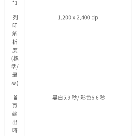
*1
列
1,200 x 2,400 dpi
印
解
析
度
(標
準/
最
高)
首
黑白5.9 秒/ 彩色6.6 秒
頁
輸
出
時