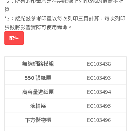
*2：所有的印量均是在A4紙張上列印5%的覆蓋率計
算
*3：感光鼓參考印量以每次列印三頁計算，每次列印
張數將影響實際可使用壽命。
配件
無線網路模組
EC103438
550 張紙匣
EC103493
高容量進紙匣
EC103494
滾輪架
EC103495
下方儲物櫃
EC103496