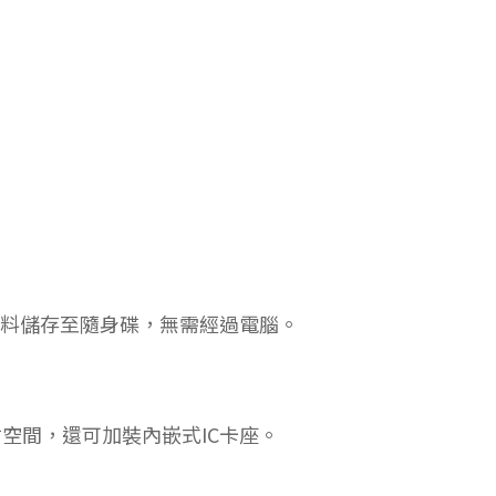
資料儲存至隨身碟，無需經過電腦。
系列輕巧不佔空間，還可加裝內嵌式IC卡座。