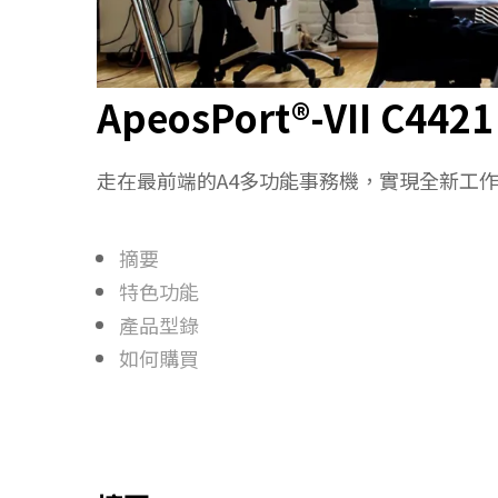
ApeosPort®-VII C4421
走在最前端的A4多功能事務機，實現全新工
摘要
特色功能
產品型錄
如何購買