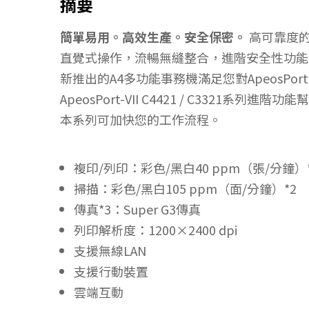
摘要
簡單易用。高效生產。安全保密。
高可靠度的
直覺式操作，流暢無縫整合，進階安全性功能
新推出的A4多功能事務機滿足您對ApeosPo
ApeosPort-VII C4421 / C3321系列進
本系列可加快您的工作流程。
複印/列印：彩色/黑白40 ppm（張/分鐘）
掃描：彩色/黑白105 ppm（面/分鐘）*2
傳真*3：Super G3傳真
列印解析度：1200×2400 dpi
支援無線LAN
支援行動裝置
雲端互動