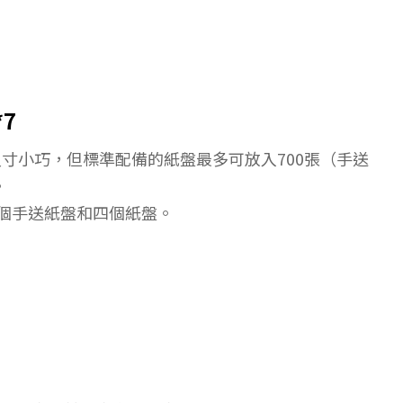
7
21系列的外型尺寸小巧，但標準配備的紙盤最多可放入700張（手送
。
一個手送紙盤和四個紙盤。