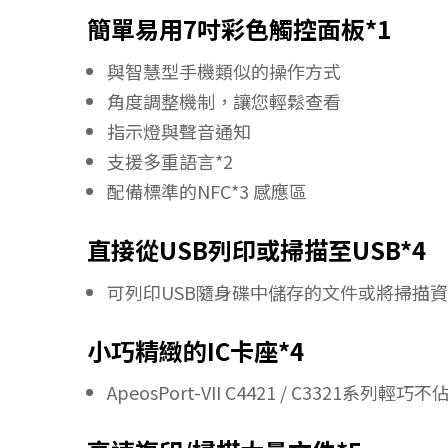
簡單易用7吋彩色觸控面板*1
與智慧型手機類似的操作方式
角度調整機制，讓您輕鬆查看
指示燈與聲音通知
支援多重語言*2
配備標準的NFC*3 感應區
直接從USB列印或掃描至USB*4
可列印USB隨身碟中儲存的文件或將掃描
小巧精緻的IC卡座*4
ApeosPort-VII C4421 / C3321