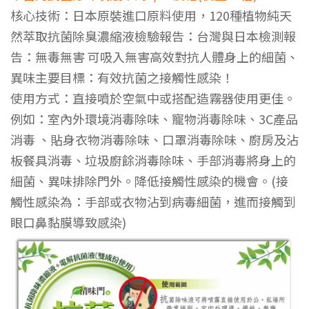
核心技術：日本原裝進口原料使用，120種植物純天
營
然萃取抗菌除臭濃縮液檢驗報告：台灣與日本檢測報
告：無毒無害 可吸入無害高效對抗人體身上的細菌、
業
異味主要目標：有效抗菌之接觸性感染！
使用方式：直接噴於空氣中或搭配造霧器使用更佳。
例如：室內外環境消毒除味、寵物消毒除味、3C產品
用
消毒 、貼身衣物消毒除味、口罩消毒除味、廚房及沾
板餐具消毒、垃圾廚餘消毒除味、手部消毒將身上的
細菌、異味排除門外。降低接觸性感染的機會。(接
補
觸性感染為：手部或衣物沾到病毒細菌，進而接觸到
眼口鼻黏膜導致感染)
充
包