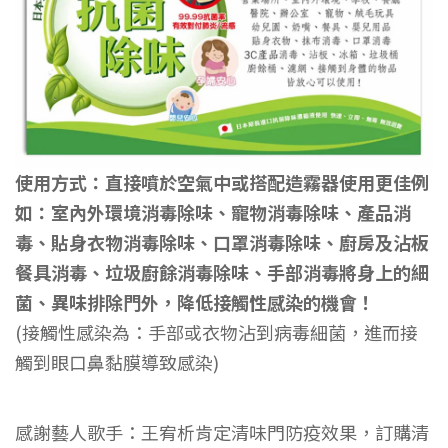
500ml
(NXT-
使用方式：直接噴於空氣中或搭配造霧器使用更佳
例
如：
室內外環境消毒除味、寵物消毒除味、
產品消
h250)
毒、
貼身衣物消毒除味、口罩消毒除味、
廚房及沾板
餐具消毒、
垃圾廚餘消毒除味、
手部消毒
將身上的
細
數
菌、異味
排除門外，
降低接觸性感染的機會！
(接觸性感染為：手部或衣物沾到病毒細菌，進而接
觸到眼口鼻黏膜導致感染)
量
感謝藝人歌手：王宥析肯定清味門防疫效果，訂購清