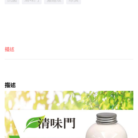
門
除
描述
味
描述
抗
菌
濃