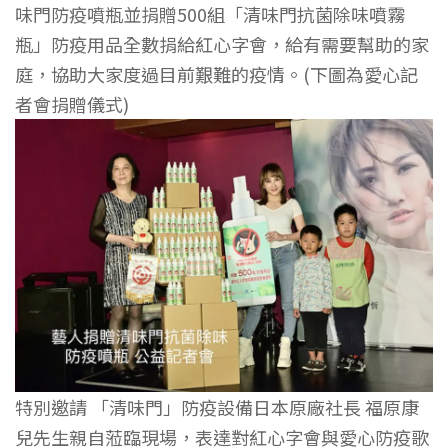
味門防疫噴瓶並捐贈500組「清味門抗菌除味噴霧
瓶」防疫用品全數捐給紅心字會，給有需要幫助的家
庭，協助大家度過目前艱難的疫情。(下圖為愛心記
者會捐贈儀式)
特別邀請 「清味門」防疫設備日本原廠社長 福原康
兒先生親自蒞臨現場，表達對紅心字會與愛心防疫歌