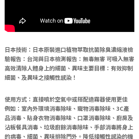
日本技術：日本原裝進口植物萃取抗菌除臭濃縮液
檢
驗報告：台灣與日本檢測報告：無毒無害 可吸入無害
高效清除人體身上的
細菌、異
味
主要目標：
有效抑制
細菌、及異味之接觸性感染！
使用方式：直接噴於空氣中或搭配造霧器使用更佳
例如：
室內外環境消毒除味、寵物消毒除味、
3C產
品消毒、
貼身衣物消毒除味、口罩消毒除味、
廚房及
沾板餐具消毒、
垃圾廚餘消毒除味、
手部消毒
將身上
的
病毒、
細菌、異味排除門外。
降低接觸性感染的機