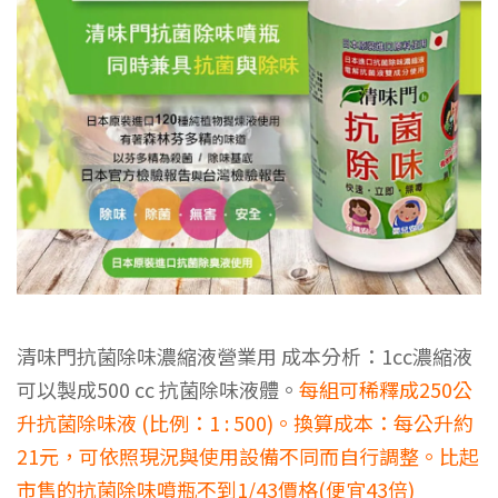
縮
液
250
倍
清味門抗菌除味濃縮液營業用 成本分析：1cc濃縮液
可以製成500 cc 抗菌除味液體。
每組可稀釋成250公
升抗菌除味液 (比例：1 : 500)。換算成本：每公升約
-
21元
，
可依照現況與使用設備不同而自行調整。比起
市售的抗菌除味噴瓶不到1/43價格(便宜43倍)