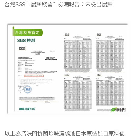
台灣SGS”農藥殘留”檢測報告：未檢出農藥
以上為清味門抗菌除味濃縮液日本原裝進口原料使