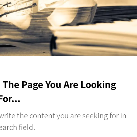
t The Page You Are Looking
For...
rite the content you are seeking for in
earch field.