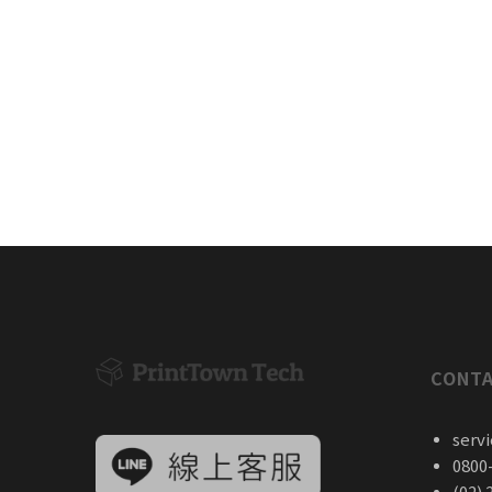
CONTA
serv
0800
(02) 