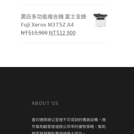
黑白多功能複合機 富士全錄
Fuji Xerox M375Z A4
原
目
NT$
13,900
NT$
12,900
始
前
價
價
格：
格：
NT$13,900。
NT$12,900。
ABOUT US
普印通將辦公室裡不可或缺的儀器設備，視
作幫助顧客提增辦公效率的優勢策略，幫助
顧客將預算配置發揮最大效益。