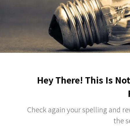
Hey There! This Is No
Check again your spelling and rew
the s