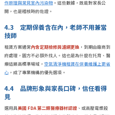
作原理與常見室內污染物
。這些數據，既能對家長公
開，也是稽核時的佐證。
4.3 定期保養含在內，老師不用兼當
技師
租賃方案通常
內含定期檢修與濾網更換
，到期由廠商到
府處理，園方不必額外找人。這也是為什麼在托育、醫
療這類高標準場域，
空氣清淨機租賃在保養維護上更省
心
，成了專業機構的優先選項。
4.4 品牌形象與家長口碑，信任看得
見
選用具
美國 FDA 第二類醫療器材認證
、或高壓電漿殺