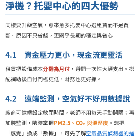
淨機？托嬰中心的四大優勢
同樣要升級空氣，愈來愈多托嬰中心選租賃而不是買
斷。原因不只省錢，更關乎長期的穩定與省心。
4.1 資金壓力更小，現金流更靈活
租賃把設備成本
分攤為月付
，避開一次性大額支出。搭
配補助後自付門檻更低，財務也更好抓。
4.2 遠端監測，空氣好不好用數據說
廠商可遠端設定啟閉時間，老師不用每天手動開關；再
加裝監測，隨時掌握
PM2.5、CO₂ 與溫溼度
。想把
「感覺」換成「數據」，可先了解
空氣品質偵測器的運