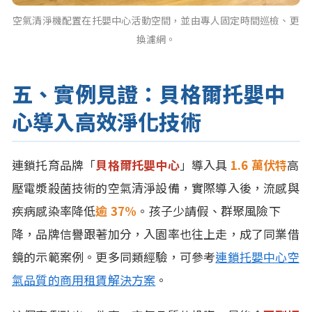
空氣清淨機配置在托嬰中心活動空間，並由專人固定時間巡檢、更
換濾網。
五、實例見證：貝格爾托嬰中
心導入高效淨化技術
連鎖托育品牌「
貝格爾托嬰中心
」導入具
1.6 萬伏特
高
壓電漿殺菌技術的空氣清淨設備，實際導入後，流感與
疾病感染率降低
逾 37%
。孩子少請假、群聚風險下
降，品牌信譽跟著加分，入園率也往上走，成了同業借
鏡的示範案例。更多同類經驗，可參考
連鎖托嬰中心空
氣品質的商用租賃解決方案
。