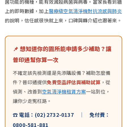
菌功能的機種，能有效滅殺病菌與病毒。當家長看到牆
上的即時數據，加上
醫療級空氣清淨機對抗流感與肺炎
的說明，信任感很快就上來，口碑與轉介紹也跟著來。
📌 想知道你的園所能申請多少補助？讓
普印通幫你算一次
不確定該先檢測還是先添購設備？補助怎麼備
件？普印通提供
免費空品評估與補助試算
，從
偵測、改善到
空氣清淨機租賃方案
一站到位，
讓你少走冤枉路。
☎ 電話：(02) 2732-0137 ｜ 免付費：
0800-581-881