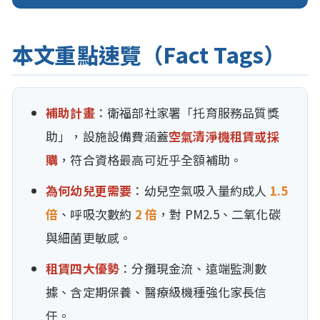
本文重點速覽（Fact Tags）
補助計畫
：衛福部社家署「托育服務品質獎
助」，設施設備費涵蓋
空氣清淨機租賃或採
購
，符合資格最高可近乎全額補助。
為何幼兒更需要
：幼兒空氣吸入量約成人
1.5
倍
、呼吸次數約
2 倍
，對 PM2.5、二氧化碳
與細菌更敏感。
租賃四大優勢
：分攤現金流、遠端監測數
據、含定期保養、醫療級機種強化家長信
任。