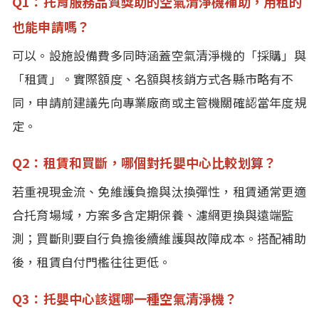
Q1：托育服務品質獎助的空氣清淨機補助，用租的
也能申請嗎？
可以。設施設備費多同時涵蓋空氣清淨機的「採購」與
「租賃」。實際額度、名額與核銷方式各縣市略有不
同，申請前建議先向專業廠商或主管機關確認當年度規
定。
Q2：租賃和買斷，哪個對托嬰中心比較划算？
若重視現金流、免維護負擔與汰換彈性，租賃通常更適
合托育場域，方案多含定期保養、濾網更換與遠端監
測；買斷則要自行負擔後續維護與故障成本。搭配補助
後，租賃自付門檻往往更低。
Q3：托嬰中心該選哪一種空氣清淨機？