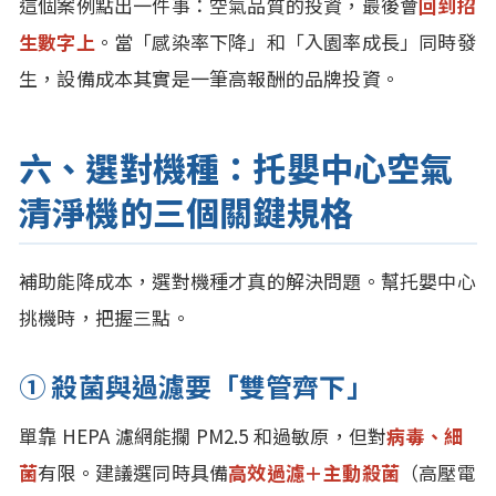
這個案例點出一件事：空氣品質的投資，最後會
回到招
生數字上
。當「感染率下降」和「入園率成長」同時發
生，設備成本其實是一筆高報酬的品牌投資。
六、選對機種：托嬰中心空氣
清淨機的三個關鍵規格
補助能降成本，選對機種才真的解決問題。幫托嬰中心
挑機時，把握三點。
① 殺菌與過濾要「雙管齊下」
單靠 HEPA 濾網能攔 PM2.5 和過敏原，但對
病毒、細
菌
有限。建議選同時具備
高效過濾＋主動殺菌
（高壓電