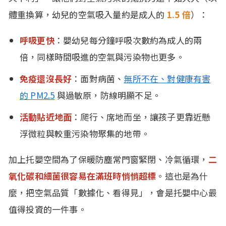
體重換算，幼兒的空氣吸入量約是成人的
1.5 倍
）：
呼吸更快
：嬰幼兒每分鐘呼吸次數約為成人的兩
倍，同樣時間吸進的空氣與污染物也更多。
免疫還沒長好
：面對病菌、
無所不在、對健康有害
的 PM2.5
與過敏原，防線明顯不足。
活動貼近地面
：爬行、席地而坐，讓孩子更靠近懸
浮微粒與較重污染物聚集的地帶。
加上托嬰空間為了保暖防塵常門窗緊閉、冷氣循環，
二
氧化碳和細菌很容易在滿班時悄悄超標
。這也是為什
麼，把空氣品質「數據化、看得見」，會是托嬰中心最
值得投資的一件事。