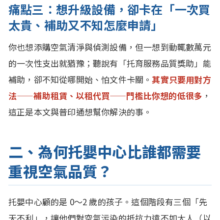
痛點三：想升級設備，卻卡在「一次買
太貴、補助又不知怎麼申請」
你也想添購空氣清淨與偵測設備，但一想到動輒數萬元
的一次性支出就猶豫；聽說有「托育服務品質獎助」能
補助，卻不知從哪開始、怕文件卡關。
其實只要用對方
法——補助租賃、以租代買——門檻比你想的低很多
，
這正是本文與普印通想幫你解決的事。
二、為何托嬰中心比誰都需要
重視空氣品質？
托嬰中心顧的是 0～2 歲的孩子。這個階段有三個「先
天不利」，讓他們對空氣污染的抵抗力遠不如大人（以