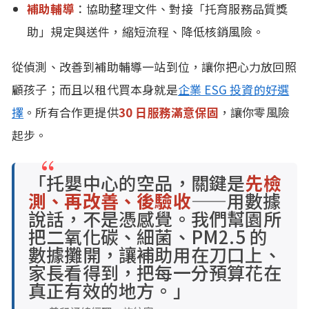
補助輔導
：協助整理文件、對接「托育服務品質獎
助」規定與送件，縮短流程、降低核銷風險。
從偵測、改善到補助輔導一站到位，讓你把心力放回照
顧孩子；而且以租代買本身就是
企業 ESG 投資的好選
擇
。所有合作更提供
30 日服務滿意保固
，讓你零風險
起步。
「托嬰中心的空品，關鍵是
先檢
測、再改善、後驗收
——用數據
說話，不是憑感覺。我們幫園所
把二氧化碳、細菌、PM2.5 的
數據攤開，讓補助用在刀口上、
家長看得到，把每一分預算花在
真正有效的地方。」