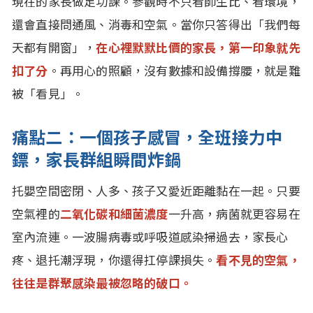
現在的家長做足功課。參觀時不只看師生比、看環境，
還會直接問通風、消毒和空氣。當你只答得出「我們每
天都有開窗」，
在心裡默默比價的家長，第一印象就先
扣了分
。再用心的照顧，沒有數據和設備撐腰，就是難
被「看見」。
痛點二：一個孩子感冒，全班接力中
鏢，家長群組瞬間炸鍋
托嬰空間密閉、人多、孩子又愛近距離黏在一起。只要
空氣裡的
二氧化碳和細菌濃度
一升高，病菌就更容易在
室內流連。一波腸病毒或呼吸道感染掃過去，家長心
疼、退托潮浮現，你還得扛停課損失。
看不見的空氣，
往往是群聚感染最被忽略的破口。