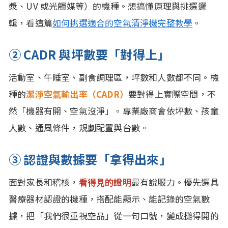
漿、UV 或光觸媒等）的機種。想搞懂原理與挑選邏
輯，看這篇
如何挑選適合的空氣清淨機完整教學
。
② CADR 與坪數要「對得上」
活動室、午睡室、副食調理區，坪數和人數都不同。機
種的
潔淨空氣輸出率（CADR）
要對得上實際空間，不
然「機器有開、空氣沒淨」。專業廠商會依坪數、孩童
人數、通風條件，規劃配置與台數。
③ 認證與數據要「拿得出來」
面對家長和稽核，
看得見的證明
最有說服力。優先選具
醫療器材認證的機種，搭配能顯示、能記錄的空氣數
據，把「我們很重視空品」從一句口號，變成攤得開的